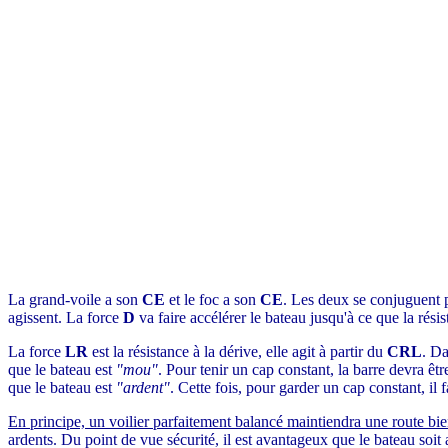
La grand-voile a son
CE
et le foc a son
CE
. Les deux se conjuguent 
agissent. La force
D
va faire accélérer le bateau jusqu'à ce que la rési
La force
LR
est la résistance à la dérive, elle agit à partir du
CRL
. Da
que le bateau est
"mou"
. Pour tenir un cap constant, la barre devra êtr
que le bateau est
"ardent"
. Cette fois, pour garder un cap constant, il 
En principe, un voilier parfaitement balancé maintiendra une route bien
ardents. Du point de vue sécurité, il est avantageux que le bateau soit