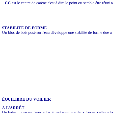
CC
est le centre de carène c'est à dire le point ou semble être réuni 
STABILITÉ DE FORME
Un bloc de bois posé sur l'eau développe une stabilité de forme due à 
ÉQUILIBRE DU VOILIER
À L'ARRÊT
Un bateau posé sur l'eau, à l'arrêt, est soumis à deux forces, celle de l