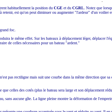
ntrent habituellement la position du
CGE
et du
CGRL
. Notez que lorsq
à retenir, est qu'on peut diminuer ou augmenter "l'ardeur" d'un voilier 
 grand foc.
oduira le même effet. Sur les bateaux à déplacement léger, déplacer l'équ
raire de celles nécessaires pour un bateau "ardent."
 n'est pas rectiligne mais suit une courbe dans la même direction que sa
ue celles des cotés (plus le bateau sera large et son déplacement réduit,
'eau, sans aucune gîte. La ligne pleine montre la déformation de l'emprein
ier présente une courbure accentuée sous le vent et réduite au vent. Il en