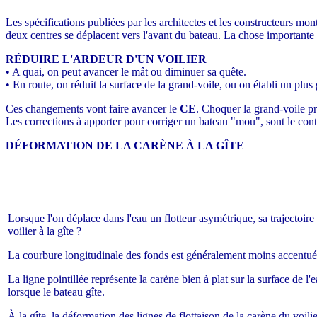
Les spécifications publiées par les architectes et les constructeurs mo
deux centres se déplacent vers l'avant du bateau. La chose importante 
RÉDUIRE L'ARDEUR D'UN VOILIER
• A quai, on peut avancer le mât ou diminuer sa quête.
• En route, on réduit la surface de la grand-voile, ou on établi un plus
Ces changements vont faire avancer le
CE
. Choquer la grand-voile pr
Les corrections à apporter pour corriger un bateau "mou", sont le cont
DÉFORMATION DE LA CARÈNE À LA GÎTE
Lorsque l'on déplace dans l'eau un flotteur asymétrique, sa trajectoire
voilier à la gîte ?
La courbure longitudinale des fonds est généralement moins accentuée q
La ligne pointillée représente la carène bien à plat sur la surface de l
lorsque le bateau gîte.
À la gîte, la déformation des lignes de flottaison de la carène du voil