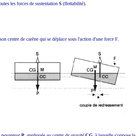
toutes les forces de sustentation
S
(flottabilité).
son centre de carène qui se déplace sous l'action d'une force F.
a
pesanteur
P
, appliquée au
centre de gravité
CG
, à laquelle s'oppose l