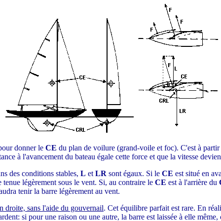
pour donner le
CE
du plan de voilure (grand-voile et foc). C'est à parti
stance à l'avancement du bateau égale cette force et que la vitesse devie
ns des conditions stables,
L
et
LR
sont égaux. Si le
CE
est situé en av
e tenue légèrement sous le vent. Si, au contraire le
CE
est à l'arrière du
faudra tenir la barre légèrement au vent.
 droite, sans l'aide du gouvernail
. Cet équilibre parfait est rare. En réa
 ardent: si pour une raison ou une autre, la barre est laissée à elle même