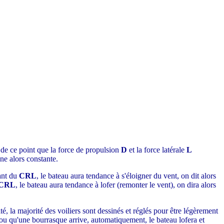
r de ce point que la force de propulsion
D
et la force latérale
L
nne alors constante.
ant du
CRL
, le bateau aura tendance à s'éloigner du vent, on dit alors
CRL
, le bateau aura tendance à lofer (remonter le vent), on dira alors
lité, la majorité des voiliers sont dessinés et réglés pour être légèrement
, ou qu'une bourrasque arrive, automatiquement, le bateau lofera et