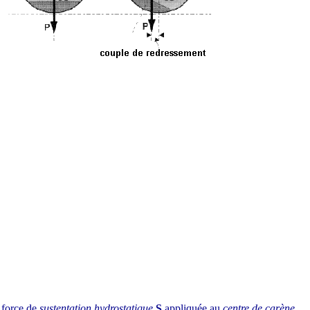
a force de
sustentation hydrostatique
S
appliquée au
centre de carène