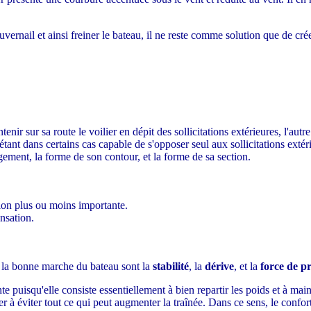
ouvernail et ainsi freiner le bateau, il ne reste comme solution que de c
nir sur sa route le voilier en dépit des sollicitations extérieures, l'aut
 étant dans certains cas capable de s'opposer seul aux sollicitations extér
ement, la forme de son contour, et la forme de sa section.
ion plus ou moins importante.
nsation.
.
t la bonne marche du bateau sont la
stabilité
, la
dérive
, et la
force de p
ente puisqu'elle consiste essentiellement à bien repartir les poids et à m
ller à éviter tout ce qui peut augmenter la traînée. Dans ce sens, le conf